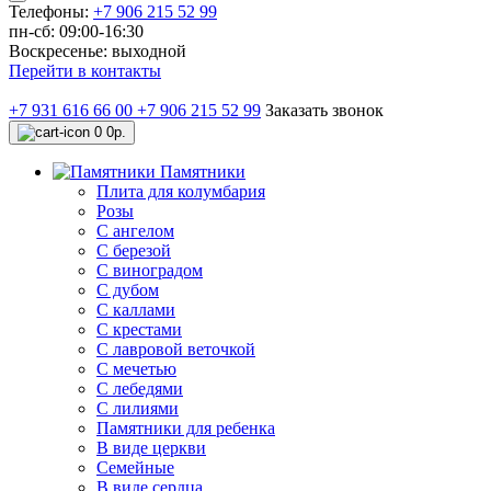
Телефоны:
+7 906 215 52 99
пн-сб: 09:00-16:30
Воскресенье: выходной
Перейти в контакты
+7 931 616 66 00
+7 906 215 52 99
Заказать звонок
0
0р.
Памятники
Плита для колумбария
Розы
C ангелом
C березой
С виноградом
С дубом
С каллами
С крестами
С лавровой веточкой
С мечетью
C лебедями
С лилиями
Памятники для ребенка
В виде церкви
Семейные
В виде сердца