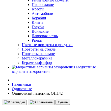
Религиозные сюжеты
Православие
Кресты
Автомобили
Корабли
Книги
Голуби
Воинские
Лавровая ветвь
Рамки
Цветные портреты и рисунки
Портреты на стекле
Портреты на камне
Металлокерамика
Керамика/фарфор
Бюджетные
варианты захоронения
Памятники
Одиночные
Одиночный памятник ОП142
Купить