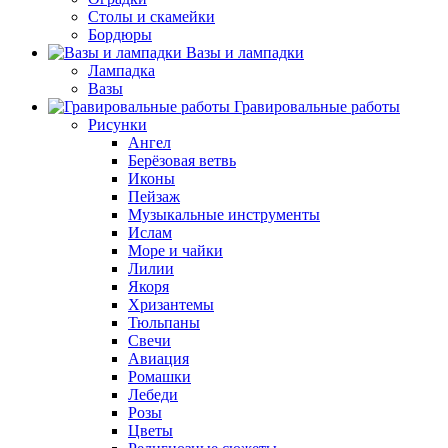
Столы и скамейки
Бордюры
Вазы и лампадки
Лампадка
Вазы
Гравировальные работы
Рисунки
Ангел
Берёзовая ветвь
Иконы
Пейзаж
Музыкальные инструменты
Ислам
Море и чайки
Лилии
Якоря
Хризантемы
Тюльпаны
Свечи
Авиация
Ромашки
Лебеди
Розы
Цветы