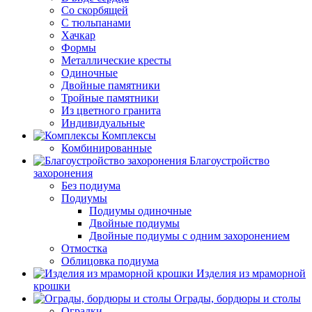
Со скорбящей
С тюльпанами
Хачкар
Формы
Металлические кресты
Одиночные
Двойные памятники
Тройные памятники
Из цветного гранита
Индивидуальные
Комплексы
Комбинированные
Благоустройство
захоронения
Без подиума
Подиумы
Подиумы одиночные
Двойные подиумы
Двойные подиумы с одним захоронением
Отмостка
Облицовка подиума
Изделия из мраморной
крошки
Ограды, бордюры и столы
Оградки