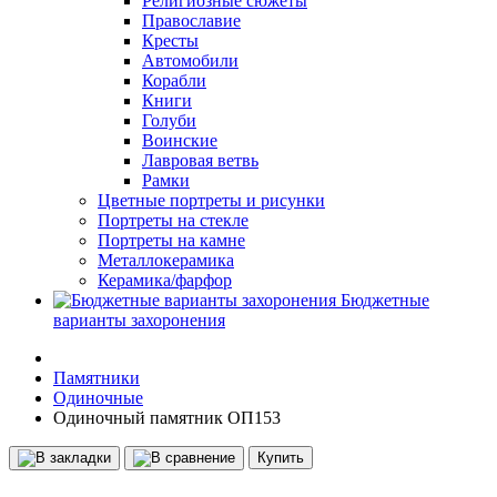
Религиозные сюжеты
Православие
Кресты
Автомобили
Корабли
Книги
Голуби
Воинские
Лавровая ветвь
Рамки
Цветные портреты и рисунки
Портреты на стекле
Портреты на камне
Металлокерамика
Керамика/фарфор
Бюджетные
варианты захоронения
Памятники
Одиночные
Одиночный памятник ОП153
Купить