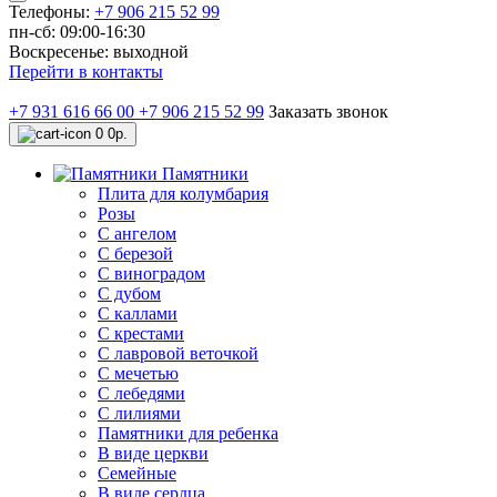
Телефоны:
+7 906 215 52 99
пн-сб: 09:00-16:30
Воскресенье: выходной
Перейти в контакты
+7 931 616 66 00
+7 906 215 52 99
Заказать звонок
0
0р.
Памятники
Плита для колумбария
Розы
C ангелом
C березой
С виноградом
С дубом
С каллами
С крестами
С лавровой веточкой
С мечетью
C лебедями
С лилиями
Памятники для ребенка
В виде церкви
Семейные
В виде сердца