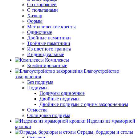
Со скорбящей
С тюльпанами
Хачкар
Формы
Металлические кресты
Одиночные
Двойные памятники
Тройные памятники
Из цветного гранита
Индивидуальные
Комплексы
Комбинированные
Благоустройство
захоронения
Без подиума
Подиумы
Подиумы одиночные
Двойные подиумы
Двойные подиумы с одним захоронением
Отмостка
Облицовка подиума
Изделия из мраморной
крошки
Ограды, бордюры и столы
Оградки