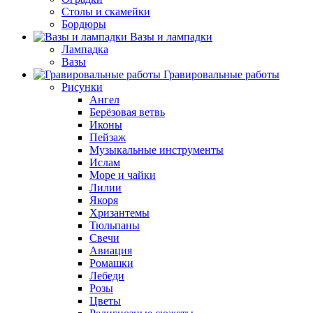
Столы и скамейки
Бордюры
Вазы и лампадки
Лампадка
Вазы
Гравировальные работы
Рисунки
Ангел
Берёзовая ветвь
Иконы
Пейзаж
Музыкальные инструменты
Ислам
Море и чайки
Лилии
Якоря
Хризантемы
Тюльпаны
Свечи
Авиация
Ромашки
Лебеди
Розы
Цветы