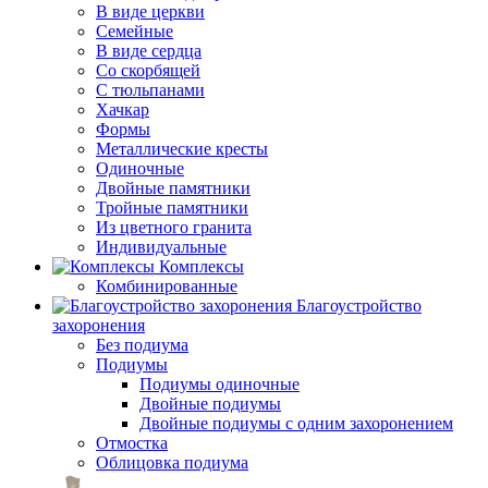
В виде церкви
Семейные
В виде сердца
Со скорбящей
С тюльпанами
Хачкар
Формы
Металлические кресты
Одиночные
Двойные памятники
Тройные памятники
Из цветного гранита
Индивидуальные
Комплексы
Комбинированные
Благоустройство
захоронения
Без подиума
Подиумы
Подиумы одиночные
Двойные подиумы
Двойные подиумы с одним захоронением
Отмостка
Облицовка подиума