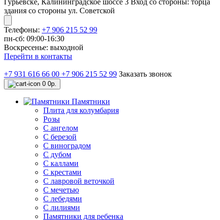
Гурьевске, Калининградское шоссе 3 Вход со стороны: торца
здания со стороны ул. Советской
Телефоны:
+7 906 215 52 99
пн-сб: 09:00-16:30
Воскресенье: выходной
Перейти в контакты
+7 931 616 66 00
+7 906 215 52 99
Заказать звонок
0
0р.
Памятники
Плита для колумбария
Розы
C ангелом
C березой
С виноградом
С дубом
С каллами
С крестами
С лавровой веточкой
С мечетью
C лебедями
С лилиями
Памятники для ребенка