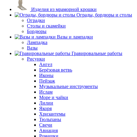
Изделия из мраморной крошки
Ограды, бордюры и столы
Оградки
Столы и скамейки
Бордюры
Вазы и лампадки
Лампадка
Вазы
Гравировальные работы
Рисунки
Ангел
Берёзовая ветвь
Иконы
Пейзаж
Музыкальные инструменты
Ислам
Море и чайки
Лилии
Якоря
Хризантемы
Тюльпаны
Свечи
Авиация
Ромашки