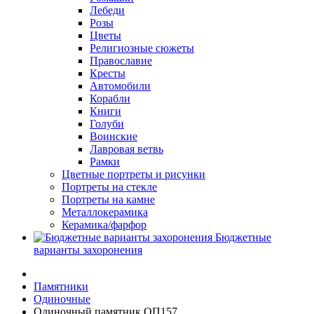
Лебеди
Розы
Цветы
Религиозные сюжеты
Православие
Кресты
Автомобили
Корабли
Книги
Голуби
Воинские
Лавровая ветвь
Рамки
Цветные портреты и рисунки
Портреты на стекле
Портреты на камне
Металлокерамика
Керамика/фарфор
Бюджетные
варианты захоронения
Памятники
Одиночные
Одиночный памятник ОП157