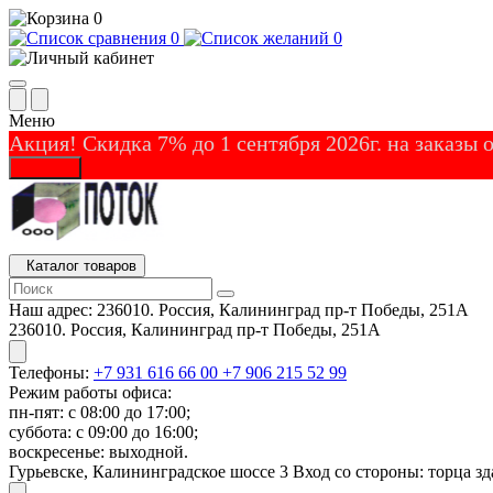
0
0
0
Меню
Акция! Скидка 7% до 1 сентября 2026г. на заказы
Закрыть
Каталог товаров
Наш адрес:
236010. Россия, Калининград пр-т Победы, 251А
236010. Россия, Калининград пр-т Победы, 251А
Телефоны:
+7 931 616 66 00
+7 906 215 52 99
Режим работы офиса:
пн-пят: с 08:00 до 17:00;
суббота: с 09:00 до 16:00;
воскресенье: выходной.
Гурьевске, Калининградское шоссе 3 Вход со стороны: торца зд