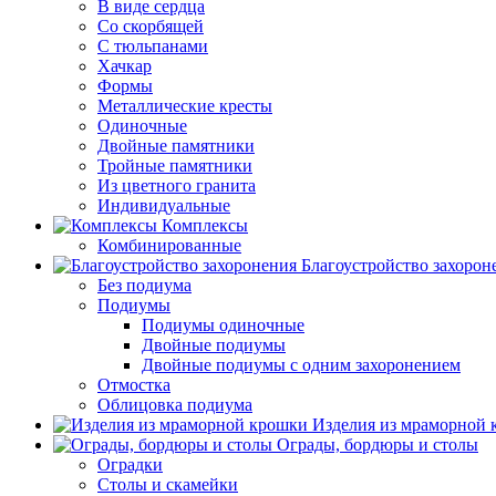
В виде сердца
Со скорбящей
С тюльпанами
Хачкар
Формы
Металлические кресты
Одиночные
Двойные памятники
Тройные памятники
Из цветного гранита
Индивидуальные
Комплексы
Комбинированные
Благоустройство захорон
Без подиума
Подиумы
Подиумы одиночные
Двойные подиумы
Двойные подиумы с одним захоронением
Отмостка
Облицовка подиума
Изделия из мраморной
Ограды, бордюры и столы
Оградки
Столы и скамейки