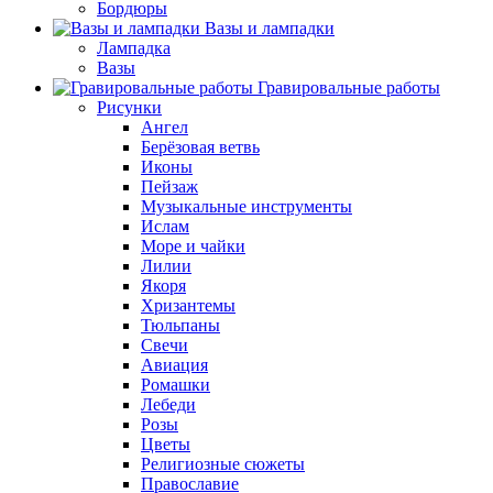
Бордюры
Вазы и лампадки
Лампадка
Вазы
Гравировальные работы
Рисунки
Ангел
Берёзовая ветвь
Иконы
Пейзаж
Музыкальные инструменты
Ислам
Море и чайки
Лилии
Якоря
Хризантемы
Тюльпаны
Свечи
Авиация
Ромашки
Лебеди
Розы
Цветы
Религиозные сюжеты
Православие