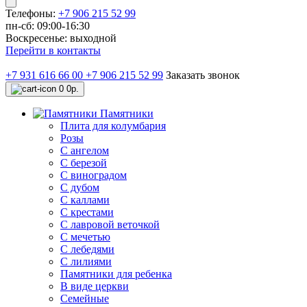
Телефоны:
+7 906 215 52 99
пн-сб: 09:00-16:30
Воскресенье: выходной
Перейти в контакты
+7 931 616 66 00
+7 906 215 52 99
Заказать звонок
0
0р.
Памятники
Плита для колумбария
Розы
C ангелом
C березой
С виноградом
С дубом
С каллами
С крестами
С лавровой веточкой
С мечетью
C лебедями
С лилиями
Памятники для ребенка
В виде церкви
Семейные