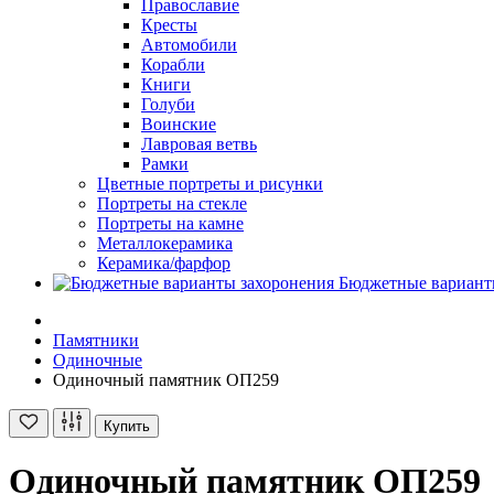
Православие
Кресты
Автомобили
Корабли
Книги
Голуби
Воинские
Лавровая ветвь
Рамки
Цветные портреты и рисунки
Портреты на стекле
Портреты на камне
Металлокерамика
Керамика/фарфор
Бюджетные вариант
Памятники
Одиночные
Одиночный памятник ОП259
Купить
Одиночный памятник ОП259