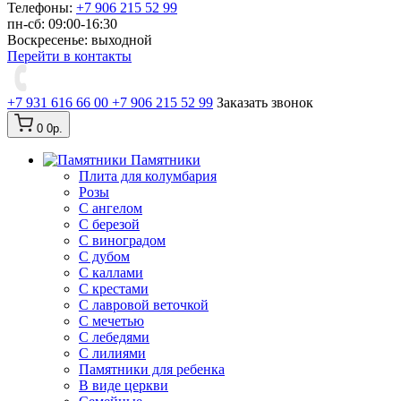
Телефоны:
+7 906 215 52 99
пн-сб: 09:00-16:30
Воскресенье: выходной
Перейти в контакты
+7 931 616 66 00
+7 906 215 52 99
Заказать звонок
0
0р.
Памятники
Плита для колумбария
Розы
C ангелом
C березой
С виноградом
С дубом
С каллами
С крестами
С лавровой веточкой
С мечетью
C лебедями
С лилиями
Памятники для ребенка
В виде церкви