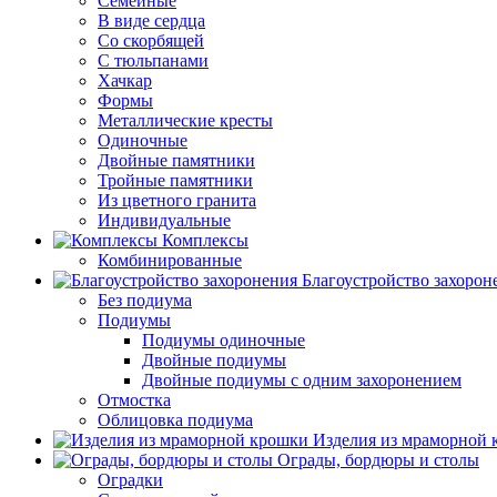
Семейные
В виде сердца
Со скорбящей
С тюльпанами
Хачкар
Формы
Металлические кресты
Одиночные
Двойные памятники
Тройные памятники
Из цветного гранита
Индивидуальные
Комплексы
Комбинированные
Благоустройство захорон
Без подиума
Подиумы
Подиумы одиночные
Двойные подиумы
Двойные подиумы с одним захоронением
Отмостка
Облицовка подиума
Изделия из мраморной
Ограды, бордюры и столы
Оградки