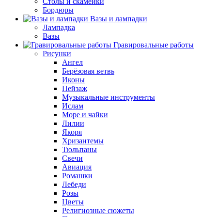
Столы и скамейки
Бордюры
Вазы и лампадки
Лампадка
Вазы
Гравировальные работы
Рисунки
Ангел
Берёзовая ветвь
Иконы
Пейзаж
Музыкальные инструменты
Ислам
Море и чайки
Лилии
Якоря
Хризантемы
Тюльпаны
Свечи
Авиация
Ромашки
Лебеди
Розы
Цветы
Религиозные сюжеты