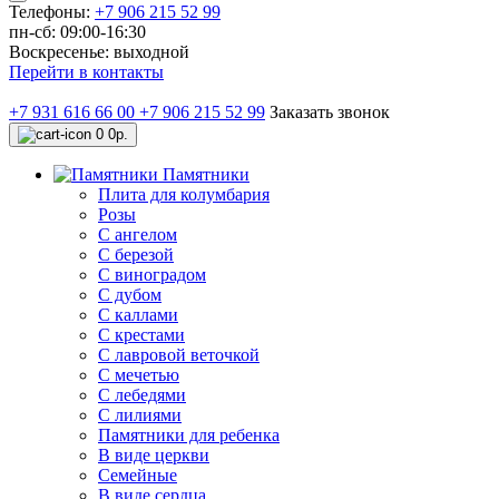
Телефоны:
+7 906 215 52 99
пн-сб: 09:00-16:30
Воскресенье: выходной
Перейти в контакты
+7 931 616 66 00
+7 906 215 52 99
Заказать звонок
0
0р.
Памятники
Плита для колумбария
Розы
C ангелом
C березой
С виноградом
С дубом
С каллами
С крестами
С лавровой веточкой
С мечетью
C лебедями
С лилиями
Памятники для ребенка
В виде церкви
Семейные
В виде сердца