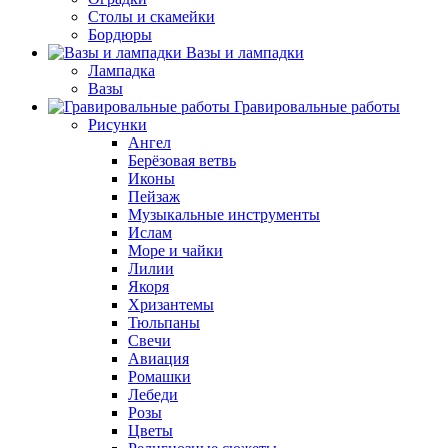
Столы и скамейки
Бордюры
Вазы и лампадки
Лампадка
Вазы
Гравировальные работы
Рисунки
Ангел
Берёзовая ветвь
Иконы
Пейзаж
Музыкальные инструменты
Ислам
Море и чайки
Лилии
Якоря
Хризантемы
Тюльпаны
Свечи
Авиация
Ромашки
Лебеди
Розы
Цветы