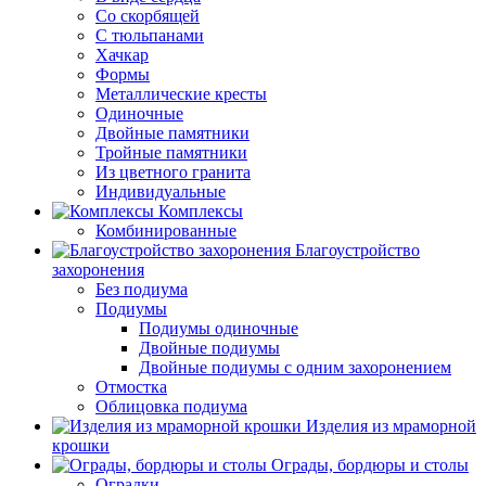
Со скорбящей
С тюльпанами
Хачкар
Формы
Металлические кресты
Одиночные
Двойные памятники
Тройные памятники
Из цветного гранита
Индивидуальные
Комплексы
Комбинированные
Благоустройство
захоронения
Без подиума
Подиумы
Подиумы одиночные
Двойные подиумы
Двойные подиумы с одним захоронением
Отмостка
Облицовка подиума
Изделия из мраморной
крошки
Ограды, бордюры и столы
Оградки