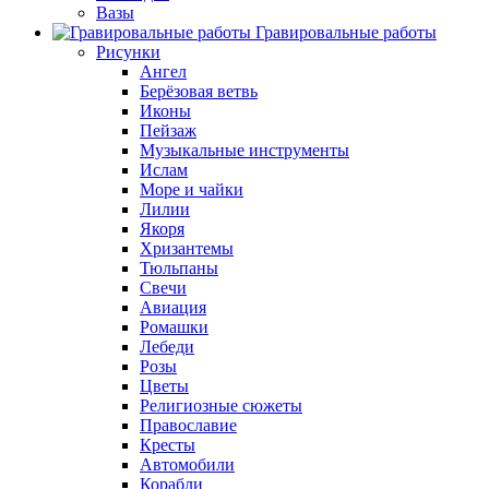
Вазы
Гравировальные работы
Рисунки
Ангел
Берёзовая ветвь
Иконы
Пейзаж
Музыкальные инструменты
Ислам
Море и чайки
Лилии
Якоря
Хризантемы
Тюльпаны
Свечи
Авиация
Ромашки
Лебеди
Розы
Цветы
Религиозные сюжеты
Православие
Кресты
Автомобили
Корабли