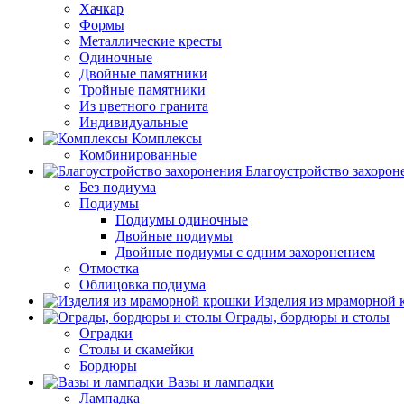
Хачкар
Формы
Металлические кресты
Одиночные
Двойные памятники
Тройные памятники
Из цветного гранита
Индивидуальные
Комплексы
Комбинированные
Благоустройство захорон
Без подиума
Подиумы
Подиумы одиночные
Двойные подиумы
Двойные подиумы с одним захоронением
Отмостка
Облицовка подиума
Изделия из мраморной
Ограды, бордюры и столы
Оградки
Столы и скамейки
Бордюры
Вазы и лампадки
Лампадка