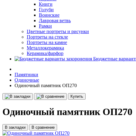
Книги
Голуби
Воинские
Лавровая ветвь
Рамки
Цветные портреты и рисунки
Портреты на стекле
Портреты на камне
Металлокерамика
Керамика/фарфор
Бюджетные вариант
Памятники
Одиночные
Одиночный памятник ОП270
Купить
Одиночный памятник ОП270
В закладки
В сравнение