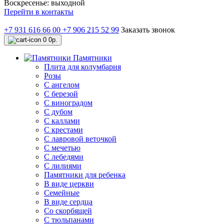
Воскресенье: выходной
Перейти в контакты
+7 931 616 66 00
+7 906 215 52 99
Заказать звонок
0
0р.
Памятники
Плита для колумбария
Розы
C ангелом
C березой
С виноградом
С дубом
С каллами
С крестами
С лавровой веточкой
С мечетью
C лебедями
С лилиями
Памятники для ребенка
В виде церкви
Семейные
В виде сердца
Со скорбящей
С тюльпанами