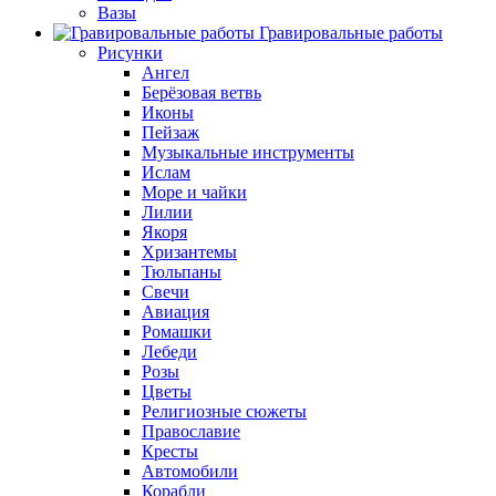
Вазы
Гравировальные работы
Рисунки
Ангел
Берёзовая ветвь
Иконы
Пейзаж
Музыкальные инструменты
Ислам
Море и чайки
Лилии
Якоря
Хризантемы
Тюльпаны
Свечи
Авиация
Ромашки
Лебеди
Розы
Цветы
Религиозные сюжеты
Православие
Кресты
Автомобили
Корабли