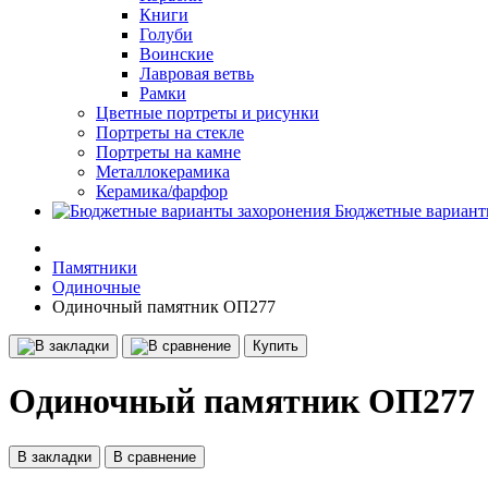
Книги
Голуби
Воинские
Лавровая ветвь
Рамки
Цветные портреты и рисунки
Портреты на стекле
Портреты на камне
Металлокерамика
Керамика/фарфор
Бюджетные вариант
Памятники
Одиночные
Одиночный памятник ОП277
Купить
Одиночный памятник ОП277
В закладки
В сравнение