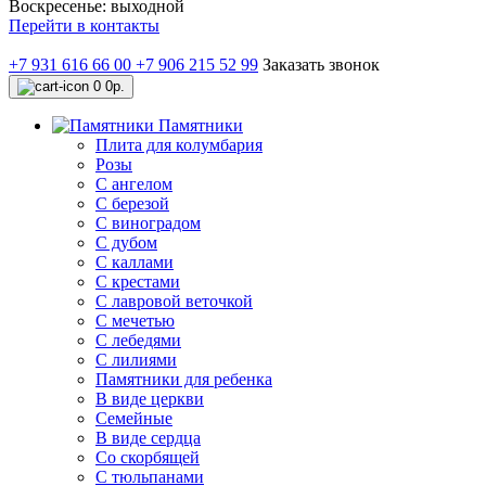
Воскресенье: выходной
Перейти в контакты
+7 931 616 66 00
+7 906 215 52 99
Заказать звонок
0
0р.
Памятники
Плита для колумбария
Розы
C ангелом
C березой
С виноградом
С дубом
С каллами
С крестами
С лавровой веточкой
С мечетью
C лебедями
С лилиями
Памятники для ребенка
В виде церкви
Семейные
В виде сердца
Со скорбящей
С тюльпанами