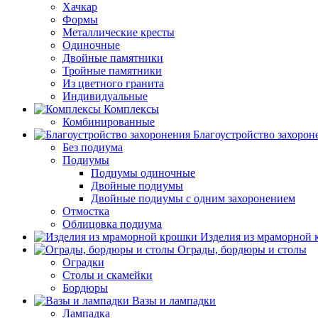
Хачкар
Формы
Металлические кресты
Одиночные
Двойные памятники
Тройные памятники
Из цветного гранита
Индивидуальные
Комплексы
Комбинированные
Благоустройство захорон
Без подиума
Подиумы
Подиумы одиночные
Двойные подиумы
Двойные подиумы с одним захоронением
Отмостка
Облицовка подиума
Изделия из мраморной
Ограды, бордюры и столы
Оградки
Столы и скамейки
Бордюры
Вазы и лампадки
Лампадка