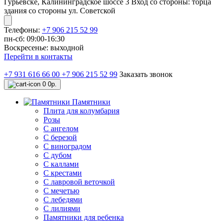
Гурьевске, Калининградское шоссе 3 Вход со стороны: торца
здания со стороны ул. Советской
Телефоны:
+7 906 215 52 99
пн-сб: 09:00-16:30
Воскресенье: выходной
Перейти в контакты
+7 931 616 66 00
+7 906 215 52 99
Заказать звонок
0
0р.
Памятники
Плита для колумбария
Розы
C ангелом
C березой
С виноградом
С дубом
С каллами
С крестами
С лавровой веточкой
С мечетью
C лебедями
С лилиями
Памятники для ребенка