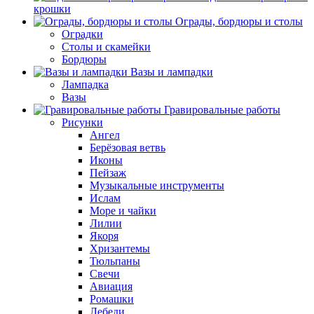
крошки
Ограды, бордюры и столы
Оградки
Столы и скамейки
Бордюры
Вазы и лампадки
Лампадка
Вазы
Гравировальные работы
Рисунки
Ангел
Берёзовая ветвь
Иконы
Пейзаж
Музыкальные инструменты
Ислам
Море и чайки
Лилии
Якоря
Хризантемы
Тюльпаны
Свечи
Авиация
Ромашки
Лебеди