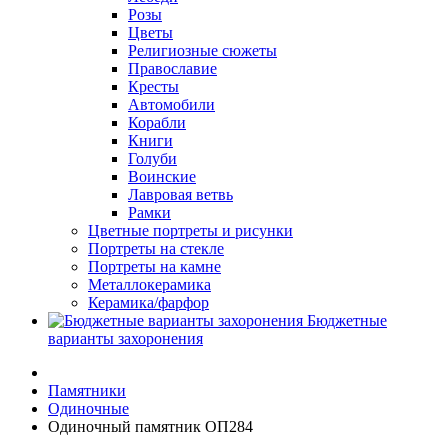
Розы
Цветы
Религиозные сюжеты
Православие
Кресты
Автомобили
Корабли
Книги
Голуби
Воинские
Лавровая ветвь
Рамки
Цветные портреты и рисунки
Портреты на стекле
Портреты на камне
Металлокерамика
Керамика/фарфор
Бюджетные
варианты захоронения
Памятники
Одиночные
Одиночный памятник ОП284