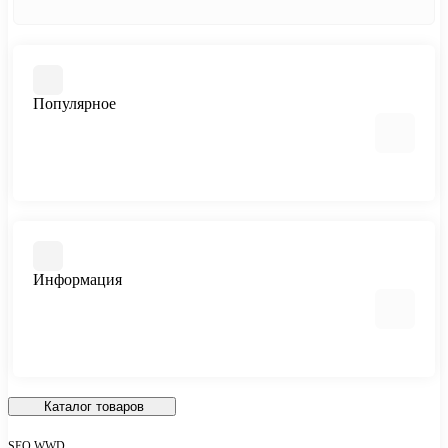
Популярное
Памятники
Изделия из мраморной крошки
Благоустройство захоронения
Информация
Ограды, бордюры и столы
Вазы и лампадки
Гравировальные работы
Портреты на стекле
О нас
Политика конфиденциальности
Каталог товаров
Согласие на обработку персональных данных
SEO WWD