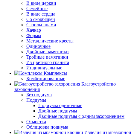
В виде церкви
Семейные
В виде сердца
Со скорбящей
С тюльпанами
Хачкар
Формы
Металлические кресты
Одиночные
Двойные памятники
Тройные памятники
Из цветного гранита
Индивидуальные
Комплексы
Комбинированные
Благоустройство
захоронения
Без подиума
Подиумы
Подиумы одиночные
Двойные подиумы
Двойные подиумы с одним захоронением
Отмостка
Облицовка подиума
Изделия из мраморной