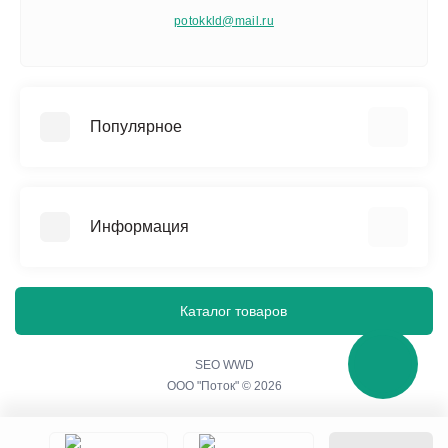
potokkld@mail.ru
Популярное
Памятники
Изделия из мраморной крошки
Информация
Благоустройство захоронения
Ограды, бордюры и столы
О нас
Вазы и лампадки
Политика конфиденциальности
Каталог товаров
Гравировальные работы
Согласие на обработку персональных данных
Портреты на стекле
Контакты
SEO WWD
ООО "Поток" © 2026
Акции