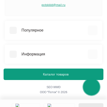
potokkld@mail.ru
Популярное
Памятники
Изделия из мраморной крошки
Информация
Благоустройство захоронения
Ограды, бордюры и столы
О нас
Вазы и лампадки
Политика конфиденциальности
Каталог товаров
Гравировальные работы
Согласие на обработку персональных данных
Портреты на стекле
Контакты
SEO WWD
ООО "Поток" © 2026
Акции