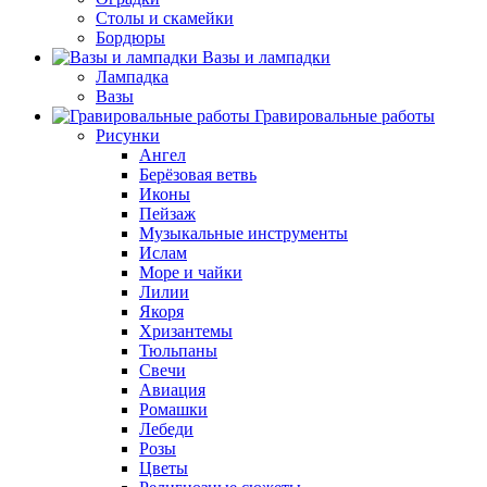
Столы и скамейки
Бордюры
Вазы и лампадки
Лампадка
Вазы
Гравировальные работы
Рисунки
Ангел
Берёзовая ветвь
Иконы
Пейзаж
Музыкальные инструменты
Ислам
Море и чайки
Лилии
Якоря
Хризантемы
Тюльпаны
Свечи
Авиация
Ромашки
Лебеди
Розы
Цветы