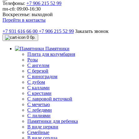
Телефоны:
+7 906 215 52 99
пн-сб: 09:00-16:30
Воскресенье: выходной
Перейти в контакты
+7 931 616 66 00
+7 906 215 52 99
Заказать звонок
0
0р.
Памятники
Плита для колумбария
Розы
C ангелом
C березой
С виноградом
С дубом
С каллами
С крестами
С лавровой веточкой
С мечетью
C лебедями
С лилиями
Памятники для ребенка
В виде церкви
Семейные
В виде сердца