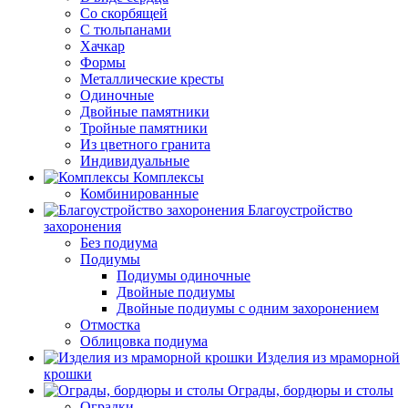
Со скорбящей
С тюльпанами
Хачкар
Формы
Металлические кресты
Одиночные
Двойные памятники
Тройные памятники
Из цветного гранита
Индивидуальные
Комплексы
Комбинированные
Благоустройство
захоронения
Без подиума
Подиумы
Подиумы одиночные
Двойные подиумы
Двойные подиумы с одним захоронением
Отмостка
Облицовка подиума
Изделия из мраморной
крошки
Ограды, бордюры и столы
Оградки