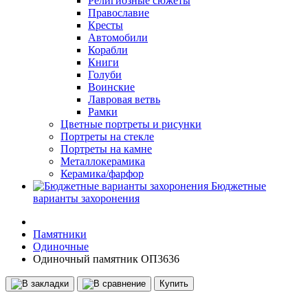
Религиозные сюжеты
Православие
Кресты
Автомобили
Корабли
Книги
Голуби
Воинские
Лавровая ветвь
Рамки
Цветные портреты и рисунки
Портреты на стекле
Портреты на камне
Металлокерамика
Керамика/фарфор
Бюджетные
варианты захоронения
Памятники
Одиночные
Одиночный памятник ОП3636
Купить