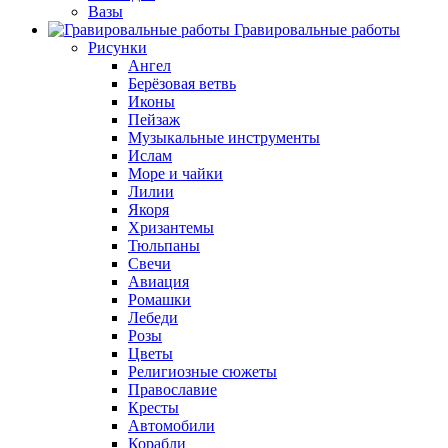
Вазы
Гравировальные работы
Рисунки
Ангел
Берёзовая ветвь
Иконы
Пейзаж
Музыкальные инструменты
Ислам
Море и чайки
Лилии
Якоря
Хризантемы
Тюльпаны
Свечи
Авиация
Ромашки
Лебеди
Розы
Цветы
Религиозные сюжеты
Православие
Кресты
Автомобили
Корабли