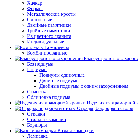
Хачкар
Формы
Металлические кресты
Одиночные
Двойные памятники
Тройные памятники
Из цветного гранита
Индивидуальные
Комплексы
Комбинированные
Благоустройство захорон
Без подиума
Подиумы
Подиумы одиночные
Двойные подиумы
Двойные подиумы с одним захоронением
Отмостка
Облицовка подиума
Изделия из мраморной
Ограды, бордюры и столы
Оградки
Столы и скамейки
Бордюры
Вазы и лампадки
Лампадка