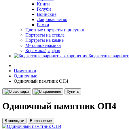
Книги
Голуби
Воинские
Лавровая ветвь
Рамки
Цветные портреты и рисунки
Портреты на стекле
Портреты на камне
Металлокерамика
Керамика/фарфор
Бюджетные вариант
Памятники
Одиночные
Одиночный памятник ОП4
Купить
Одиночный памятник ОП4
В закладки
В сравнение