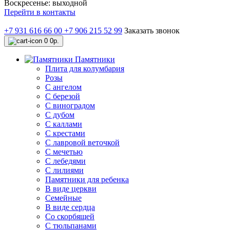
Воскресенье: выходной
Перейти в контакты
+7 931 616 66 00
+7 906 215 52 99
Заказать звонок
0
0р.
Памятники
Плита для колумбария
Розы
C ангелом
C березой
С виноградом
С дубом
С каллами
С крестами
С лавровой веточкой
С мечетью
C лебедями
С лилиями
Памятники для ребенка
В виде церкви
Семейные
В виде сердца
Со скорбящей
С тюльпанами