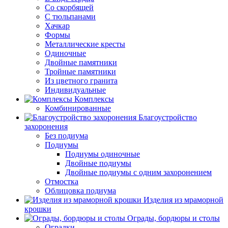
Со скорбящей
С тюльпанами
Хачкар
Формы
Металлические кресты
Одиночные
Двойные памятники
Тройные памятники
Из цветного гранита
Индивидуальные
Комплексы
Комбинированные
Благоустройство
захоронения
Без подиума
Подиумы
Подиумы одиночные
Двойные подиумы
Двойные подиумы с одним захоронением
Отмостка
Облицовка подиума
Изделия из мраморной
крошки
Ограды, бордюры и столы
Оградки