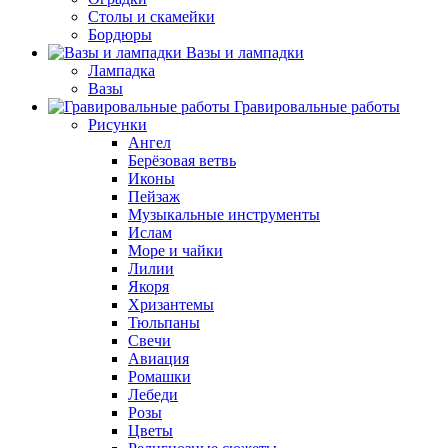
Столы и скамейки
Бордюры
Вазы и лампадки
Лампадка
Вазы
Гравировальные работы
Рисунки
Ангел
Берёзовая ветвь
Иконы
Пейзаж
Музыкальные инструменты
Ислам
Море и чайки
Лилии
Якоря
Хризантемы
Тюльпаны
Свечи
Авиация
Ромашки
Лебеди
Розы
Цветы