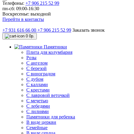
Телефоны:
+7 906 215 52 99
пн-сб: 09:00-16:30
Воскресенье: выходной
Перейти в контакты
+7 931 616 66 00
+7 906 215 52 99
Заказать звонок
0
0р.
Памятники
Плита для колумбария
Розы
C ангелом
C березой
С виноградом
С дубом
С каллами
С крестами
С лавровой веточкой
С мечетью
C лебедями
С лилиями
Памятники для ребенка
В виде церкви
Семейные
В виде сердца