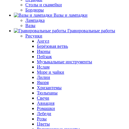
Столы и скамейки
Бордюры
Вазы и лампадки
Лампадка
Вазы
Гравировальные работы
Рисунки
Ангел
Берёзовая ветвь
Иконы
Пейзаж
Музыкальные инструменты
Ислам
Море и чайки
Лилии
Якоря
Хризантемы
Тюльпаны
Свечи
Авиация
Ромашки
Лебеди
Розы
Цветы