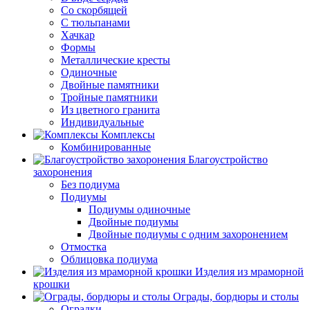
Со скорбящей
С тюльпанами
Хачкар
Формы
Металлические кресты
Одиночные
Двойные памятники
Тройные памятники
Из цветного гранита
Индивидуальные
Комплексы
Комбинированные
Благоустройство
захоронения
Без подиума
Подиумы
Подиумы одиночные
Двойные подиумы
Двойные подиумы с одним захоронением
Отмостка
Облицовка подиума
Изделия из мраморной
крошки
Ограды, бордюры и столы
Оградки