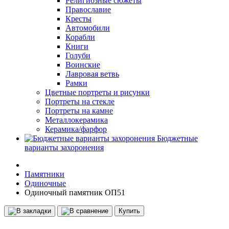
Религиозные сюжеты
Православие
Кресты
Автомобили
Корабли
Книги
Голуби
Воинские
Лавровая ветвь
Рамки
Цветные портреты и рисунки
Портреты на стекле
Портреты на камне
Металлокерамика
Керамика/фарфор
Бюджетные
варианты захоронения
Памятники
Одиночные
Одиночный памятник ОП51
Купить