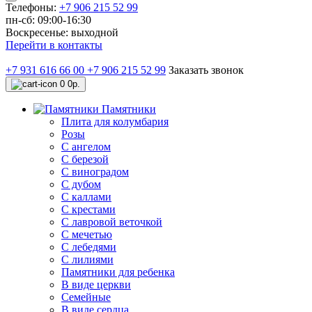
Телефоны:
+7 906 215 52 99
пн-сб: 09:00-16:30
Воскресенье: выходной
Перейти в контакты
+7 931 616 66 00
+7 906 215 52 99
Заказать звонок
0
0р.
Памятники
Плита для колумбария
Розы
C ангелом
C березой
С виноградом
С дубом
С каллами
С крестами
С лавровой веточкой
С мечетью
C лебедями
С лилиями
Памятники для ребенка
В виде церкви
Семейные
В виде сердца