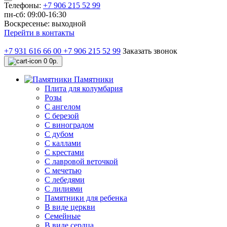
Телефоны:
+7 906 215 52 99
пн-сб: 09:00-16:30
Воскресенье: выходной
Перейти в контакты
+7 931 616 66 00
+7 906 215 52 99
Заказать звонок
0
0р.
Памятники
Плита для колумбария
Розы
C ангелом
C березой
С виноградом
С дубом
С каллами
С крестами
С лавровой веточкой
С мечетью
C лебедями
С лилиями
Памятники для ребенка
В виде церкви
Семейные
В виде сердца