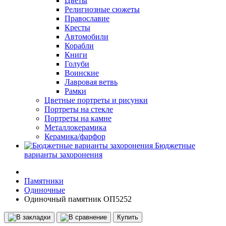
Цветы
Религиозные сюжеты
Православие
Кресты
Автомобили
Корабли
Книги
Голуби
Воинские
Лавровая ветвь
Рамки
Цветные портреты и рисунки
Портреты на стекле
Портреты на камне
Металлокерамика
Керамика/фарфор
Бюджетные
варианты захоронения
Памятники
Одиночные
Одиночный памятник ОП5252
Купить