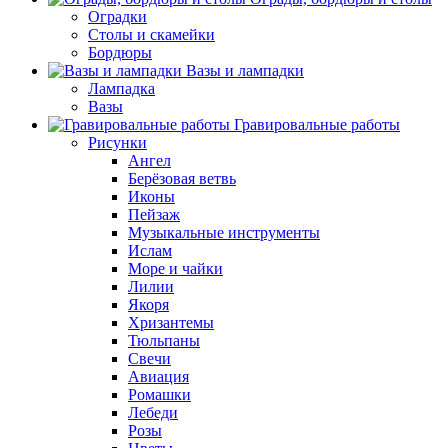
Оградки
Столы и скамейки
Бордюры
Вазы и лампадки
Лампадка
Вазы
Гравировальные работы
Рисунки
Ангел
Берёзовая ветвь
Иконы
Пейзаж
Музыкальные инструменты
Ислам
Море и чайки
Лилии
Якоря
Хризантемы
Тюльпаны
Свечи
Авиация
Ромашки
Лебеди
Розы