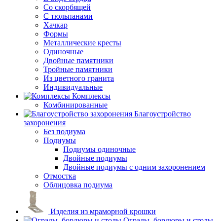
Со скорбящей
С тюльпанами
Хачкар
Формы
Металлические кресты
Одиночные
Двойные памятники
Тройные памятники
Из цветного гранита
Индивидуальные
Комплексы
Комбинированные
Благоустройство
захоронения
Без подиума
Подиумы
Подиумы одиночные
Двойные подиумы
Двойные подиумы с одним захоронением
Отмостка
Облицовка подиума
Изделия из мраморной крошки
Ограды, бордюры и столы