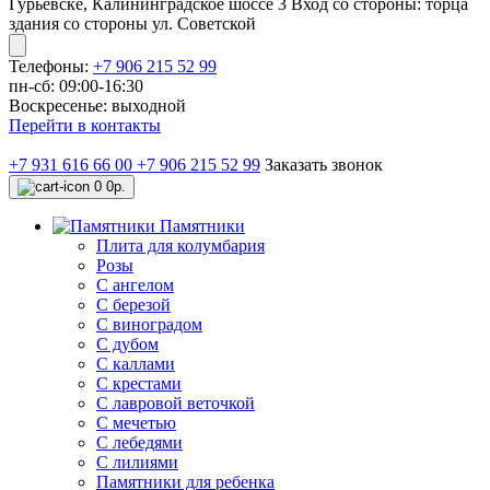
Гурьевске, Калининградское шоссе 3 Вход со стороны: торца
здания со стороны ул. Советской
Телефоны:
+7 906 215 52 99
пн-сб: 09:00-16:30
Воскресенье: выходной
Перейти в контакты
+7 931 616 66 00
+7 906 215 52 99
Заказать звонок
0
0р.
Памятники
Плита для колумбария
Розы
C ангелом
C березой
С виноградом
С дубом
С каллами
С крестами
С лавровой веточкой
С мечетью
C лебедями
С лилиями
Памятники для ребенка