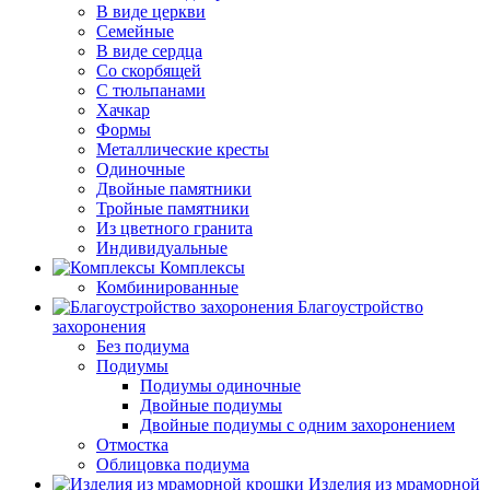
В виде церкви
Семейные
В виде сердца
Со скорбящей
С тюльпанами
Хачкар
Формы
Металлические кресты
Одиночные
Двойные памятники
Тройные памятники
Из цветного гранита
Индивидуальные
Комплексы
Комбинированные
Благоустройство
захоронения
Без подиума
Подиумы
Подиумы одиночные
Двойные подиумы
Двойные подиумы с одним захоронением
Отмостка
Облицовка подиума
Изделия из мраморной