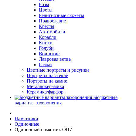
Розы
Цветы
Религиозные сюжеты
Православие
Кресты
Автомобили
Корабли
Книги
Голуби
Воинские
Лавровая ветвь
Рамки
Цветные портреты и рисунки
Портреты на стекле
Портреты на камне
Металлокерамика
Керамика/фарфор
Бюджетные
варианты захоронения
Памятники
Одиночные
Одиночный памятник ОП7