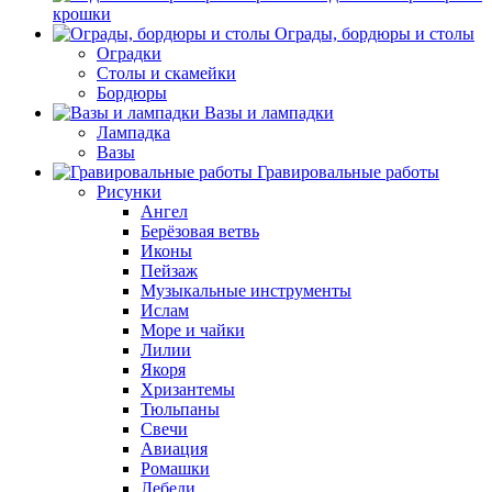
крошки
Ограды, бордюры и столы
Оградки
Столы и скамейки
Бордюры
Вазы и лампадки
Лампадка
Вазы
Гравировальные работы
Рисунки
Ангел
Берёзовая ветвь
Иконы
Пейзаж
Музыкальные инструменты
Ислам
Море и чайки
Лилии
Якоря
Хризантемы
Тюльпаны
Свечи
Авиация
Ромашки
Лебеди