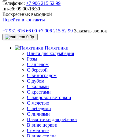
Телефоны:
+7 906 215 52 99
пн-сб: 09:00-16:30
Воскресенье: выходной
Перейти в контакты
+7 931 616 66 00
+7 906 215 52 99
Заказать звонок
0
0р.
Памятники
Плита для колумбария
Розы
C ангелом
C березой
С виноградом
С дубом
С каллами
С крестами
С лавровой веточкой
С мечетью
C лебедями
С лилиями
Памятники для ребенка
В виде церкви
Семейные
В виде сердца