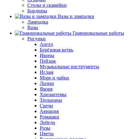
Столы и скамейки
Бордюры
Вазы и лампадки
Лампадка
Вазы
Гравировальные работы
Рисунки
Ангел
Берёзовая ветвь
Иконы
Пейзаж
Музыкальные инструменты
Ислам
Море и чайки
Лилии
Якоря
Хризантемы
Тюльпаны
Свечи
Авиация
Ромашки
Лебеди
Розы
Цветы