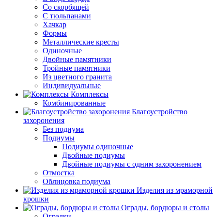
Со скорбящей
С тюльпанами
Хачкар
Формы
Металлические кресты
Одиночные
Двойные памятники
Тройные памятники
Из цветного гранита
Индивидуальные
Комплексы
Комбинированные
Благоустройство
захоронения
Без подиума
Подиумы
Подиумы одиночные
Двойные подиумы
Двойные подиумы с одним захоронением
Отмостка
Облицовка подиума
Изделия из мраморной
крошки
Ограды, бордюры и столы
Оградки