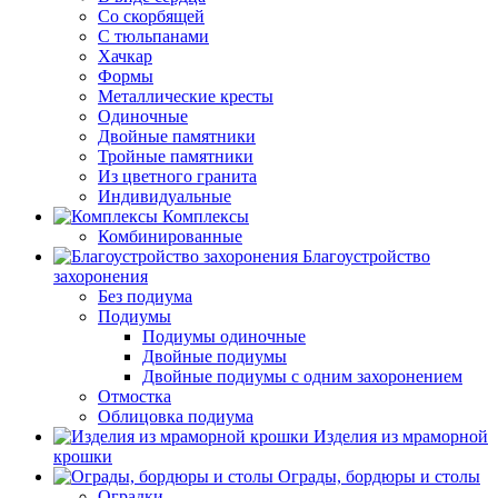
Со скорбящей
С тюльпанами
Хачкар
Формы
Металлические кресты
Одиночные
Двойные памятники
Тройные памятники
Из цветного гранита
Индивидуальные
Комплексы
Комбинированные
Благоустройство
захоронения
Без подиума
Подиумы
Подиумы одиночные
Двойные подиумы
Двойные подиумы с одним захоронением
Отмостка
Облицовка подиума
Изделия из мраморной
крошки
Ограды, бордюры и столы
Оградки