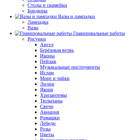
Столы и скамейки
Бордюры
Вазы и лампадки
Лампадка
Вазы
Гравировальные работы
Рисунки
Ангел
Берёзовая ветвь
Иконы
Пейзаж
Музыкальные инструменты
Ислам
Море и чайки
Лилии
Якоря
Хризантемы
Тюльпаны
Свечи
Авиация
Ромашки
Лебеди
Розы
Цветы