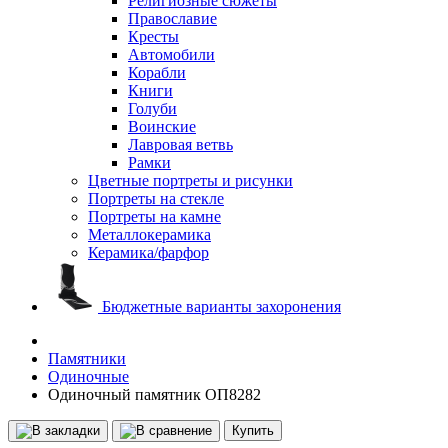
Религиозные сюжеты
Православие
Кресты
Автомобили
Корабли
Книги
Голуби
Воинские
Лавровая ветвь
Рамки
Цветные портреты и рисунки
Портреты на стекле
Портреты на камне
Металлокерамика
Керамика/фарфор
Бюджетные варианты захоронения
Памятники
Одиночные
Одиночный памятник ОП8282
Купить