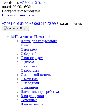
Телефоны:
+7 906 215 52 99
пн-сб: 09:00-16:30
Воскресенье: выходной
Перейти в контакты
+7 931 616 66 00
+7 906 215 52 99
Заказать звонок
0
0р.
Памятники
Плита для колумбария
Розы
C ангелом
C березой
С виноградом
С дубом
С каллами
С крестами
С лавровой веточкой
С мечетью
C лебедями
С лилиями
Памятники для ребенка
В виде церкви
Семейные
В виде сердца