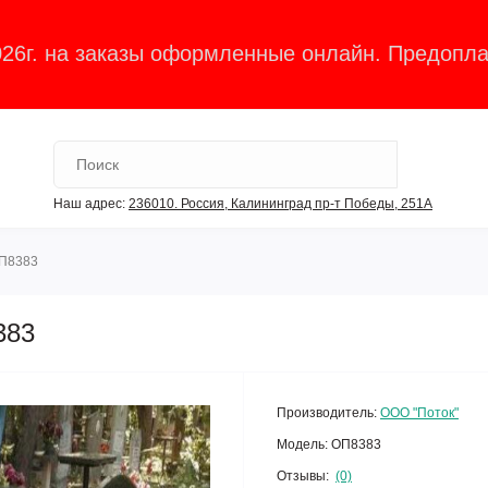
026г. на заказы оформленные онлайн. Предопла
Наш адрес:
236010. Россия, Калининград пр-т Победы, 251А
ОП8383
383
Производитель:
ООО "Поток"
Модель:
ОП8383
Отзывы:
(0)