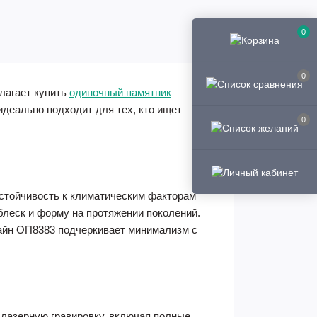
0
0
лагает купить
одиночный памятник
идеально подходит для тех, кто ищет
0
стойчивость к климатическим факторам
блеск и форму на протяжении поколений.
айн ОП8383 подчеркивает минимализм с
лазерную гравировку, включая полные