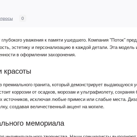
опросы
0
 глубокого уважения к памяти ушедшего. Компания "Поток" пред
сть, эстетику и персонализацию в каждой детали. Эта модель 
енности в оформлении захоронения.
и красоты
з премиального гранита, который демонстрирует выдающуюся у
тоит коррозии от осадков, морозам и ультрафиолету, сохраняя 
х источников, исключая любые примеси или слабые места. Диз
лку, создавая величественный акцент на могиле.
ального мемориала
я индивидуального творчества. Наши специалисты выполняют 