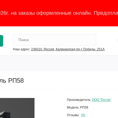
026г. на заказы оформленные онлайн. Предопла
Наш адрес:
236010. Россия, Калининград пр-т Победы, 251А
ль РП58
Производитель:
ООО "Поток"
Модель:
РП58
Отзывы:
(0)