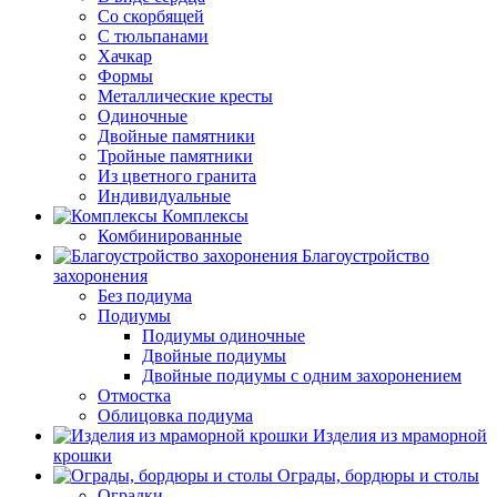
Со скорбящей
С тюльпанами
Хачкар
Формы
Металлические кресты
Одиночные
Двойные памятники
Тройные памятники
Из цветного гранита
Индивидуальные
Комплексы
Комбинированные
Благоустройство
захоронения
Без подиума
Подиумы
Подиумы одиночные
Двойные подиумы
Двойные подиумы с одним захоронением
Отмостка
Облицовка подиума
Изделия из мраморной
крошки
Ограды, бордюры и столы
Оградки