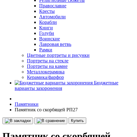
Религиозные сюжеты
Православие
Кресты
Автомобили
Корабли
Книги
Голуби
Воинские
Лавровая ветвь
Рамки
Цветные портреты и рисунки
Портреты на стекле
Портреты на камне
Металлокерамика
Керамика/фарфор
Бюджетные
варианты захоронения
Памятники
Памятник со скорбящей РП27
Купить
Памятник со скорбящей