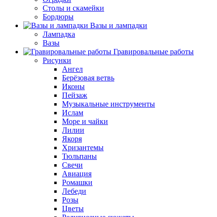
Столы и скамейки
Бордюры
Вазы и лампадки
Лампадка
Вазы
Гравировальные работы
Рисунки
Ангел
Берёзовая ветвь
Иконы
Пейзаж
Музыкальные инструменты
Ислам
Море и чайки
Лилии
Якоря
Хризантемы
Тюльпаны
Свечи
Авиация
Ромашки
Лебеди
Розы
Цветы