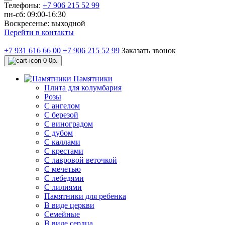
Телефоны:
+7 906 215 52 99
пн-сб: 09:00-16:30
Воскресенье: выходной
Перейти в контакты
+7 931 616 66 00
+7 906 215 52 99
Заказать звонок
0
0р.
Памятники
Плита для колумбария
Розы
C ангелом
C березой
С виноградом
С дубом
С каллами
С крестами
С лавровой веточкой
С мечетью
C лебедями
С лилиями
Памятники для ребенка
В виде церкви
Семейные
В виде сердца