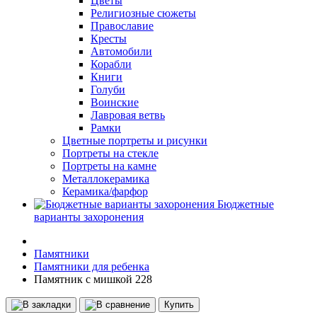
Цветы
Религиозные сюжеты
Православие
Кресты
Автомобили
Корабли
Книги
Голуби
Воинские
Лавровая ветвь
Рамки
Цветные портреты и рисунки
Портреты на стекле
Портреты на камне
Металлокерамика
Керамика/фарфор
Бюджетные
варианты захоронения
Памятники
Памятники для ребенка
Памятник с мишкой 228
Купить