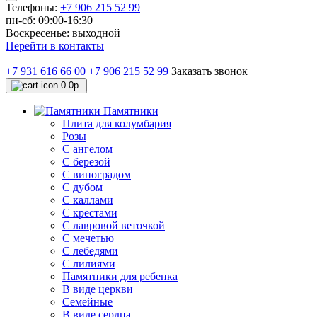
Телефоны:
+7 906 215 52 99
пн-сб: 09:00-16:30
Воскресенье: выходной
Перейти в контакты
+7 931 616 66 00
+7 906 215 52 99
Заказать звонок
0
0р.
Памятники
Плита для колумбария
Розы
C ангелом
C березой
С виноградом
С дубом
С каллами
С крестами
С лавровой веточкой
С мечетью
C лебедями
С лилиями
Памятники для ребенка
В виде церкви
Семейные
В виде сердца