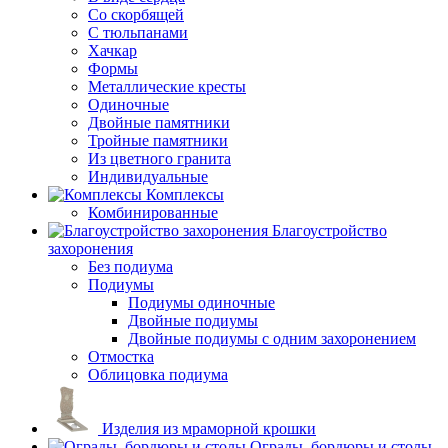
Со скорбящей
С тюльпанами
Хачкар
Формы
Металлические кресты
Одиночные
Двойные памятники
Тройные памятники
Из цветного гранита
Индивидуальные
Комплексы
Комбинированные
Благоустройство
захоронения
Без подиума
Подиумы
Подиумы одиночные
Двойные подиумы
Двойные подиумы с одним захоронением
Отмостка
Облицовка подиума
Изделия из мраморной крошки
Ограды, бордюры и столы