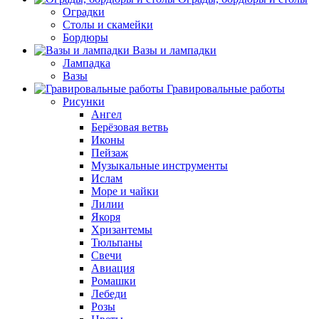
Оградки
Столы и скамейки
Бордюры
Вазы и лампадки
Лампадка
Вазы
Гравировальные работы
Рисунки
Ангел
Берёзовая ветвь
Иконы
Пейзаж
Музыкальные инструменты
Ислам
Море и чайки
Лилии
Якоря
Хризантемы
Тюльпаны
Свечи
Авиация
Ромашки
Лебеди
Розы