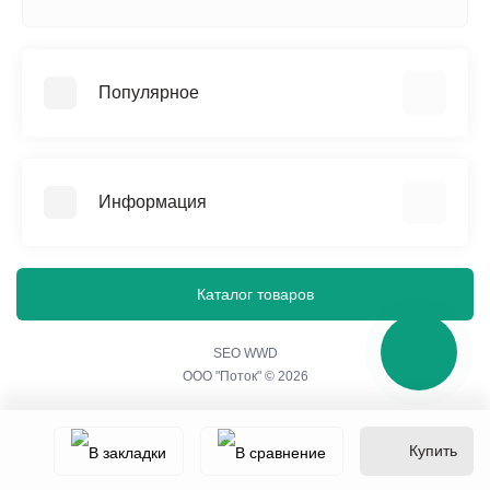
Популярное
Памятники
Изделия из мраморной крошки
Информация
Благоустройство захоронения
Ограды, бордюры и столы
О нас
Вазы и лампадки
Политика конфиденциальности
Каталог товаров
Гравировальные работы
Согласие на обработку персональных данных
Портреты на стекле
Контакты
SEO WWD
ООО "Поток" © 2026
Акции
Купить