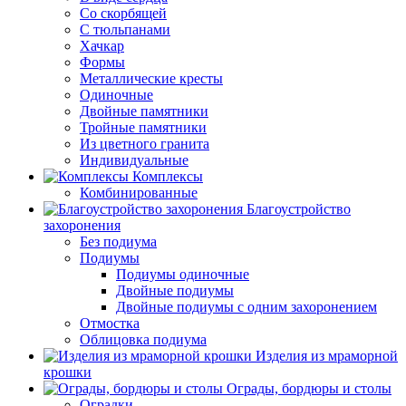
Со скорбящей
С тюльпанами
Хачкар
Формы
Металлические кресты
Одиночные
Двойные памятники
Тройные памятники
Из цветного гранита
Индивидуальные
Комплексы
Комбинированные
Благоустройство
захоронения
Без подиума
Подиумы
Подиумы одиночные
Двойные подиумы
Двойные подиумы с одним захоронением
Отмостка
Облицовка подиума
Изделия из мраморной
крошки
Ограды, бордюры и столы
Оградки