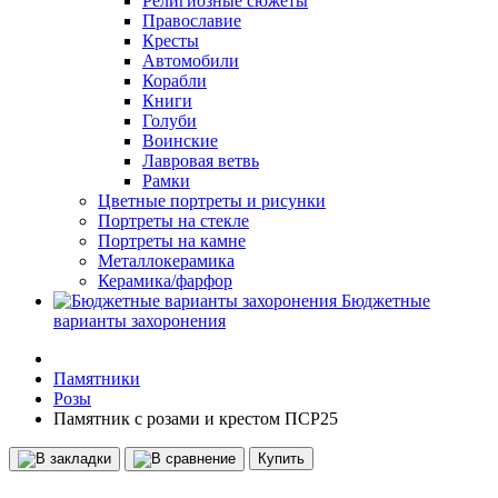
Религиозные сюжеты
Православие
Кресты
Автомобили
Корабли
Книги
Голуби
Воинские
Лавровая ветвь
Рамки
Цветные портреты и рисунки
Портреты на стекле
Портреты на камне
Металлокерамика
Керамика/фарфор
Бюджетные
варианты захоронения
Памятники
Розы
Памятник с розами и крестом ПСР25
Купить