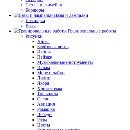
Столы и скамейки
Бордюры
Вазы и лампадки
Лампадка
Вазы
Гравировальные работы
Рисунки
Ангел
Берёзовая ветвь
Иконы
Пейзаж
Музыкальные инструменты
Ислам
Море и чайки
Лилии
Якоря
Хризантемы
Тюльпаны
Свечи
Авиация
Ромашки
Лебеди
Розы
Цветы