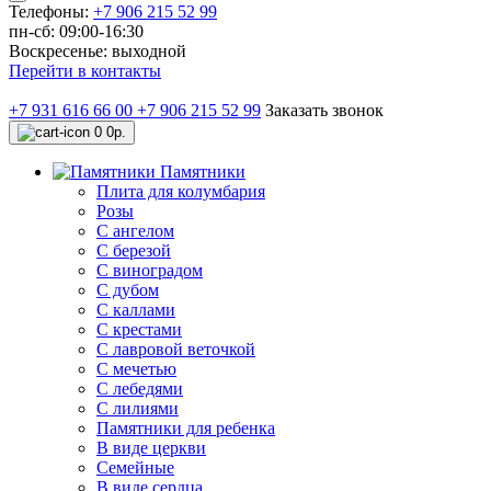
Телефоны:
+7 906 215 52 99
пн-сб: 09:00-16:30
Воскресенье: выходной
Перейти в контакты
+7 931 616 66 00
+7 906 215 52 99
Заказать звонок
0
0р.
Памятники
Плита для колумбария
Розы
C ангелом
C березой
С виноградом
С дубом
С каллами
С крестами
С лавровой веточкой
С мечетью
C лебедями
С лилиями
Памятники для ребенка
В виде церкви
Семейные
В виде сердца