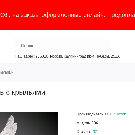
026г. на заказы оформленные онлайн. Предопла
Наш адрес:
236010. Россия, Калининград пр-т Победы, 251А
крыльями
ь с крыльями
Производитель:
ООО "Поток"
Модель:
304
Отзывы:
(0)