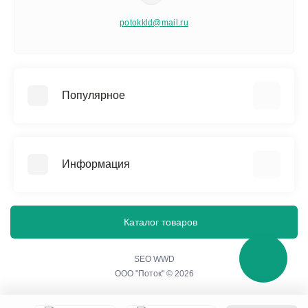
potokkld@mail.ru
Популярное
Памятники
Изделия из мраморной крошки
Информация
Благоустройство захоронения
Ограды, бордюры и столы
О нас
Вазы и лампадки
Политика конфиденциальности
Каталог товаров
Гравировальные работы
Согласие на обработку персональных данных
Портреты на стекле
Контакты
SEO WWD
ООО "Поток" © 2026
Акции