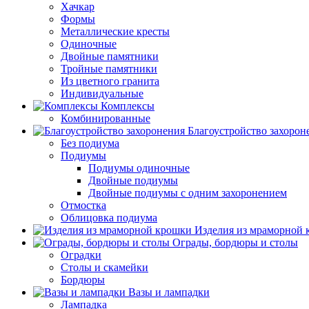
Хачкар
Формы
Металлические кресты
Одиночные
Двойные памятники
Тройные памятники
Из цветного гранита
Индивидуальные
Комплексы
Комбинированные
Благоустройство захорон
Без подиума
Подиумы
Подиумы одиночные
Двойные подиумы
Двойные подиумы с одним захоронением
Отмостка
Облицовка подиума
Изделия из мраморной
Ограды, бордюры и столы
Оградки
Столы и скамейки
Бордюры
Вазы и лампадки
Лампадка