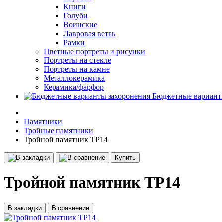
Книги
Голуби
Воинские
Лавровая ветвь
Рамки
Цветные портреты и рисунки
Портреты на стекле
Портреты на камне
Металлокерамика
Керамика/фарфор
Бюджетные вариант
Памятники
Тройные памятники
Тройной памятник ТР14
Купить
Тройной памятник ТР14
В закладки
В сравнение