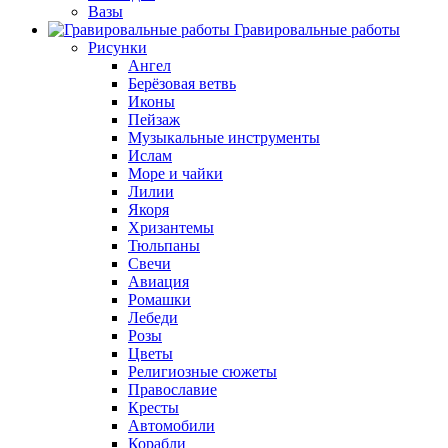
Вазы
Гравировальные работы
Рисунки
Ангел
Берёзовая ветвь
Иконы
Пейзаж
Музыкальные инструменты
Ислам
Море и чайки
Лилии
Якоря
Хризантемы
Тюльпаны
Свечи
Авиация
Ромашки
Лебеди
Розы
Цветы
Религиозные сюжеты
Православие
Кресты
Автомобили
Корабли