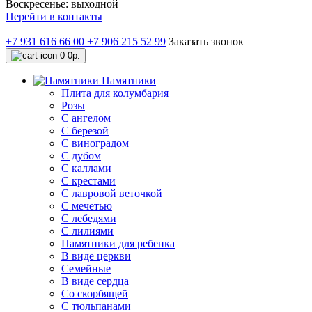
Воскресенье: выходной
Перейти в контакты
+7 931 616 66 00
+7 906 215 52 99
Заказать звонок
0
0р.
Памятники
Плита для колумбария
Розы
C ангелом
C березой
С виноградом
С дубом
С каллами
С крестами
С лавровой веточкой
С мечетью
C лебедями
С лилиями
Памятники для ребенка
В виде церкви
Семейные
В виде сердца
Со скорбящей
С тюльпанами